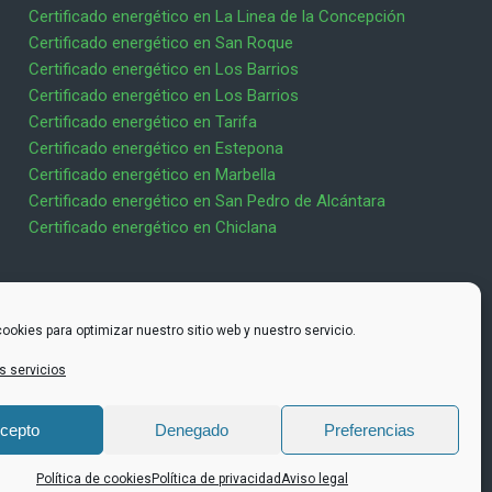
Certificado energético en La Linea de la Concepción
Certificado energético en San Roque
Certificado energético en Los Barrios
Certificado energético en Los Barrios
Certificado energético en Tarifa
Certificado energético en Estepona
Certificado energético en Marbella
Certificado energético en San Pedro de Alcántara
Certificado energético en Chiclana
LEGAL
ookies para optimizar nuestro sitio web y nuestro servicio.
s servicios
Aviso Legal
Aviso sobre Cookies
Política de privacidad
cepto
Denegado
Preferencias
¿Te ayudamos?
Política de cookies
Política de privacidad
Aviso legal