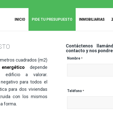
INICIO
PIDE TU PRESUPUESTO
INMOBILIARIAS
STO
Contáctenos llamán
contacto y nos pondre
Nombre
*
 metros cuadrados (m2)
 energético
depende
edificio a valorar.
egativo para todos el
ica para dos viviendas
Teléfono
*
truida con los mismos
ma forma.